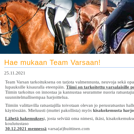
Hae mukaan Team Varsaan!
25.11.2021
Team Varsan tarkoituksena on tarjota valmennusta, neuvoja sekä op
lupauksille kisauralla eteenpäin.
Tiimi on tarkoitettu varsalaisille po
Tiimin tarkoitus on innostaa ja kannustaa seuramme nuoria ratsastajia
suunnitelmallisempaa harjoittelua.
Tiimiin valittavilla ratsastajilla toivotaan olevan jo perusratsastus ha
käytössään. Mieluusti (muttei pakollista) myös
kisakokemusta harjoi
Lähetä hakemukses
i, josta selviää oma nimesi, ikäsi, kisakokemukses
koulutustaso
30.12.2021 mennessä
varsa(at)huittinen.com