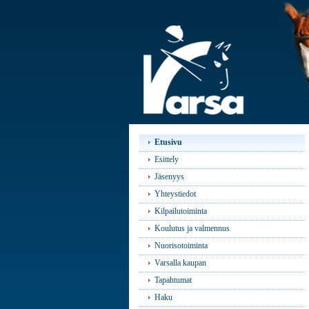
Etusivu
Esittely
Jäsenyys
Yhteystiedot
Kilpailutoiminta
Koulutus ja valmennus
Nuorisotoiminta
Varsalla kaupan
Tapahtumat
Haku