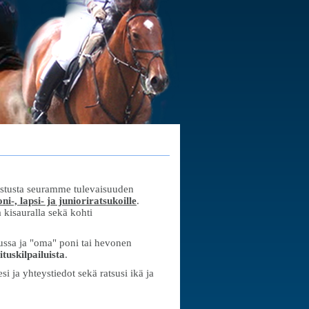
astusta seuramme tulevaisuuden
ni-, lapsi- ja junioriratsukoille
.
 kisauralla sekä kohti
llussa ja "oma" poni tai hevonen
tuskilpailuista
.
i ja yhteystiedot sekä ratsusi ikä ja