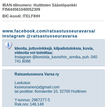
IBAN-tilinumero: Huittisten Säästöpankki
FI5644561040052309
BIC-koodi: ITELFIHH
www.facebook.com/ratsastusseuravarsa/
Instagram @ratsastusseuravarsa
Ideoita, juttuvinkkejä, kilpailutuloksia, kuvia,
videoita voi toimittaa:
Instagram @koroista_kavioihin_annika, puh. 040
741 8088
Ratsastusseura Varsa ry
Laskutus:
kssreunanen(at)gmail.com
tai postitse: Ilomäentie 10, 32700 Huittinen
Y-tunnus: 2967277-5
Rek.nro: 146.148