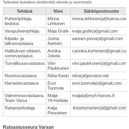
Tarkastele taulukkoa vierittämällä oikealle ja vasemmalle.
Tehtävä
Nimi
Sähköpostiosoite
Puheenjohtaja,
Minna
minna.lehtonen(at)huima.com
tiedotus
Lehtonen
Varapuheenjohtaja
Maja Grafe
maja.grafe(at)gmail.com
Kilpailu- ja
Jonna
aarinen.jonna(at)gmail.com
talkoovastaava
Aarinen
Hallituksen sihteeri,
Annika
r.annika.korhonen@gmail.co
somevastaava
Jokela
Turvallisuusvastaava
Viivi
viivi.paukkunen(at)gmail.com
Paukkunen
Nuorisovastaava
Niina Kaski
niina(at)pmoisio.net
Harrastevastaava
Essi
essi.tuomola(at)gmail.com
Tuomola
Valmennusvastaava,
Maija
maija(at)myh-horses.fi
Team Varsa
Yli-Huhtala
Rahastonhoitaja
Katja
kssreunanen(at)gmail.com
Reunanen
Ratsastusseura Varsan