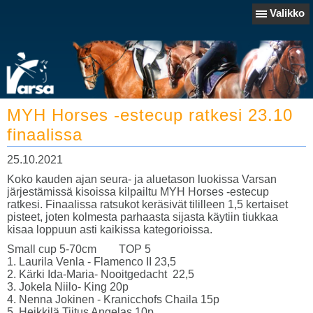
Valikko
MYH Horses -estecup ratkesi 23.10
finaalissa
25.10.2021
Koko kauden ajan seura- ja aluetason luokissa Varsan
järjestämissä kisoissa kilpailtu MYH Horses -estecup
ratkesi. Finaalissa ratsukot keräsivät tililleen 1,5 kertaiset
pisteet, joten kolmesta parhaasta sijasta käytiin tiukkaa
kisaa loppuun asti kaikissa kategorioissa.
Small cup 5-70cm TOP 5
1. Laurila Venla - Flamenco II 23,5
2. Kärki Ida-Maria- Nooitgedacht 22,5
3. Jokela Niilo- King 20p
4. Nenna Jokinen - Kranicchofs Chaila 15p
5. Heikkilä Tiitus Angelas 10p