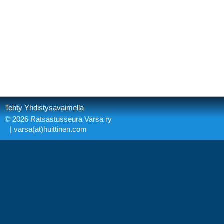
Tehty Yhdistysavaimella
©
2026 Ratsastusseura Varsa ry
| varsa(at)huittinen.com