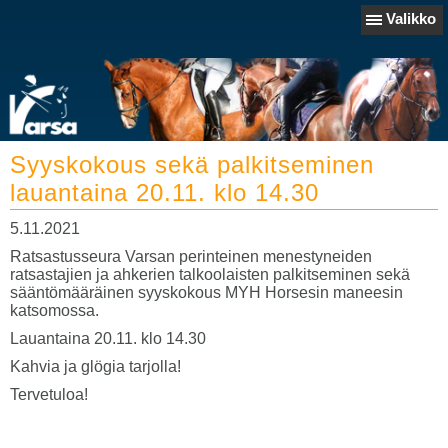
Valikko
Syyskokous sekä palkitseminen
lauantaina 20.11. klo 14.30
5.11.2021
Ratsastusseura Varsan perinteinen menestyneiden
ratsastajien ja ahkerien talkoolaisten palkitseminen sekä
sääntömääräinen syyskokous MYH Horsesin maneesin
katsomossa.
Lauantaina 20.11. klo 14.30
Kahvia ja glögia tarjolla!
Tervetuloa!