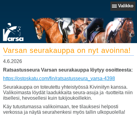
Valikko
Varsan seurakauppa on nyt avoinna!
4.6.2026
Ratsastusseura Varsan seurakauppa löytyy osoitteesta:
https://ostoskatu.com/fin/ratsastusseura_varsa-4398
Seurakauppa on toteutettu yhteistyössä Kiviniityn kanssa.
Valikoimasta löydät laadukkaita seura-asuja ja -tuotteita niin
itsellesi, hevosellesi kuin tukijoukoillekin.
Käy tutustumassa valikoimaan, tee tilauksesi helposti
verkossa ja näytä seurahenkesi myös tallin ulkopuolella!